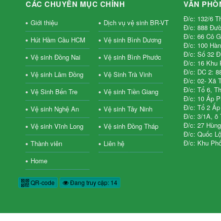
CÁC CHUYÊN MỤC CHÍNH
VĂN PHÒ
Đ/c: 132/6 T
Giới thiệu
Dịch vụ vệ sinh BR-VT
Đ/c: 888 Đườ
Đ/c: 66 Cô G
Hút Hầm Cầu HCM
Vệ sinh Bình Dương
Đ/c: 100 Hàn
Đ/c: Số 32 
Vệ sinh Đồng Nai
Vệ sinh Bình Phước
Đ/c: 16 Khu 
Đ/c: DC 2: 8
Vệ sinh Lâm Đồng
Vệ Sinh Trà Vinh
Đ/c: 02- Xã 
Đ/c: Tổ 6, 
Vệ Sinh Bến Tre
Vệ sinh Tiền Giang
Đ/c: 10 Ấp 
Đ/c: Tổ 2 Ấ
Vệ sinh Nghệ An
Vệ sinh Tây Ninh
Đ/c: 3/1A, õ
Đ/c: 27 Hùn
Vệ sinh Vĩnh Long
Vệ sinh Đồng Tháp
Đ/c: Quốc L
Đ/c: Khu Phố
Thành viên
Liên hệ
Home
QR-code
Đang truy cập: 14