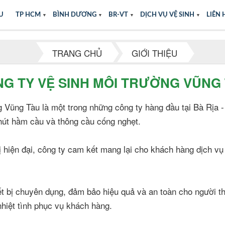
ỆU
TP HCM
▼
BÌNH DƯƠNG
▼
BR-VT
▼
DỊCH VỤ VỆ SINH
▼
LIÊN 
TRANG CHỦ
GIỚI THIỆU
G TY VỆ SINH MÔI TRƯỜNG VŨNG
 Vũng Tàu là một trong những công ty hàng đầu tại Bà Rịa 
 hút hầm cầu và thông cầu cống nghẹt.
bị hiện đại, công ty cam kết mang lại cho khách hàng dịch vụ
ết bị chuyên dụng, đảm bảo hiệu quả và an toàn cho người 
hiệt tình phục vụ khách hàng.