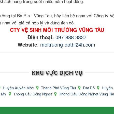
u khách hàng trong suốt nhiều năm hoạt động.
rường tại Bà Rịa - Vũng Tàu, hãy liên hệ ngay với Công ty 
nhất với giá cả hợp lý và đúng tiến độ.
CTY VỆ SINH MÔI TRƯỜNG VŨNG TÀU
Điện thoại:
097 888 3837
Website
:
moitruong-dothi24h.com
KHU VỰC DỊCH VỤ
Huyện Xuyên Mộc
Thành Phố Vũng Tàu
Đất Đỏ
Huyện
ú Mỹ
Thông Cầu Cống Nghẹt Vũng T
Thông Cầu Cống Nghẹt