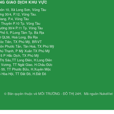
NG GIAO DỊCH KHU VỰC
hôn 10, Xã Long Sơn, Vũng Tàu
ng 30/4, P.12, Vũng Tàu.
iang, P.4, Vũng Tàu
 Thuyên P.10 Tp. Vũng Tàu
Đường 30/4 P.11 Tp. Vũng Tàu
Phố 5, P.Long Tâm Tp. Bà Rịa
8 QL56, Hoà Long, Bà Rịa
Tóc Tiên, TX Phú Mỹ, BR-VT
Thôn Phước Tấn, Tân Hoà, TX Phú Mỹ
Phú Thạnh, P Mỹ Xuân TX Phú Mỹ
p 5 P Hắc Dịch, TX Phú Mỹ
 Thị Sáu,TT Long Điền, H.Long Điền
g Vương, TT Ngãi Giao, H.Châu Đức
ộ 55, TT Phước Bửu, H.Xuyên Mộc
 Hòa Hội, TT Đất Đỏ, H.Đất Đỏ
© Bản quyền thuộc về
MÔI TRƯỜNG - ĐÔ THỊ 24H
.
Mã nguồn
NukeViet