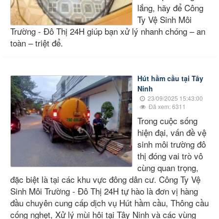
lắng, hãy để Công
Ty Vệ Sinh Môi
Trường - Đô Thị 24H giúp bạn xử lý nhanh chóng – an
toàn – triệt để.
Hút hầm cầu tại Tây
Ninh
23/09/2025 15:43:00
Đã xem: 6311
Trong cuộc sống
hiện đại, vấn đề vệ
sinh môi trường đô
thị đóng vai trò vô
cùng quan trọng,
đặc biệt là tại các khu vực đông dân cư. Công Ty Vệ
Sinh Môi Trường - Đô Thị 24H tự hào là đơn vị hàng
đầu chuyên cung cấp dịch vụ Hút hầm cầu, Thông cầu
cống nghẹt, Xử lý mùi hôi tại Tây Ninh và các vùng