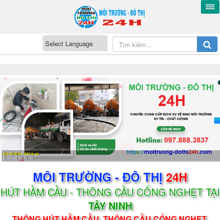
MÔI TRƯỜNG - ĐÔ THỊ 24H
Môi Trường - Đô Thị 24H
MÔI TRƯỜNG - ĐÔ THỊ
24H
HÚT HẦM CẦU - THÔNG CẦU CỐNG NGHẸT TẠI
TÂY NINH
THÔNG HÚT HẦM CẦU, THÔNG CẦU CỐNG NGHẸT,