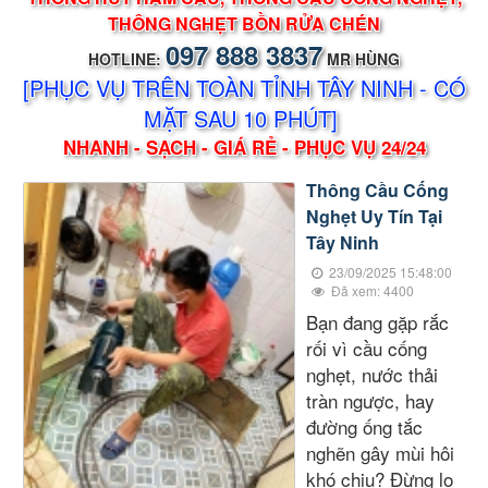
THÔNG NGHẸT BỒN RỬA CHÉN
097 888 3837
HOTLINE:
MR HÙNG
[PHỤC VỤ TRÊN TOÀN TỈNH TÂY NINH - CÓ
MẶT SAU 10 PHÚT]
NHANH - SẠCH - GIÁ RẺ - PHỤC VỤ 24/24
Thông Cầu Cống
Nghẹt Uy Tín Tại
Tây Ninh
23/09/2025 15:48:00
Đã xem: 4400
Bạn đang gặp rắc
rối vì cầu cống
nghẹt, nước thải
tràn ngược, hay
đường ống tắc
nghẽn gây mùi hôi
khó chịu? Đừng lo