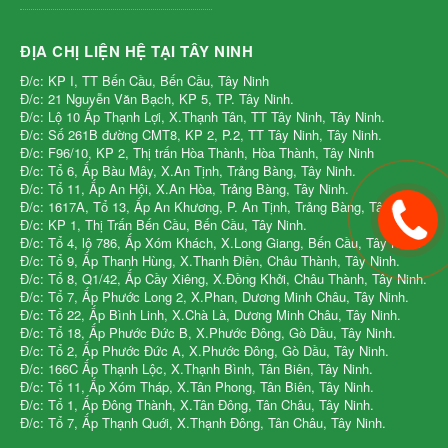
ĐỊA CHỊ LIỆN HỆ TẠI TÂY NINH
Đ/c: KP I, TT Bến Cầu, Bến Cầu, Tây Ninh
Đ/c: 21 Nguyễn Văn Bạch, KP 5, TP. Tây Ninh.
Đ/c: Lộ 10 Ấp Thạnh Lợi, X.Thạnh Tân, TT Tây Ninh, Tây Ninh.
Đ/c: Số 261B đường CMT8, KP 2, P.2, TT Tây Ninh, Tây Ninh.
Đ/c: F96/10, KP 2, Thị trấn Hòa Thành, Hòa Thành, Tây Ninh
Đ/c: Tổ 6, Ấp Bàu Mây, X.An Tịnh, Trảng Bàng, Tây Ninh.
Đ/c: Tổ 11, Ấp An Hội, X.An Hòa, Trảng Bàng, Tây Ninh.
Đ/c: 1617A, Tổ 13, Ấp An Khương, P. An Tịnh, Trảng Bàng, Tây Ninh.
Đ/c: KP 1, Thị Trấn Bến Cầu, Bến Cầu, Tây Ninh.
Đ/c: Tổ 4, lộ 786, Ấp Xóm Khách, X.Long Giang, Bến Cầu, Tây Ninh.
Đ/c: Tổ 9, Ấp Thanh Hùng, X.Thanh Điền, Châu Thành, Tây Ninh.
Đ/c: Tổ 8, Q1/42, Ấp Cầy Xiêng, X.Đồng Khởi, Châu Thành, Tây Ninh.
Đ/c: Tổ 7, Ấp Phước Long 2, X.Phan, Dương Minh Châu, Tây Ninh.
Đ/c: Tổ 22, Ấp Bình Linh, X.Chà Là, Dương Minh Châu, Tây Ninh.
Đ/c: Tổ 18, Ấp Phước Đức B, X.Phước Đông, Gò Dầu, Tây Ninh.
Đ/c: Tổ 2, Ấp Phước Đức A, X.Phước Đông, Gò Dầu, Tây Ninh.
Đ/c: 166C Ấp Thạnh Lộc, X.Thạnh Bình, Tân Biên, Tây Ninh.
Đ/c: Tổ 11, Ấp Xóm Tháp, X.Tân Phong, Tân Biên, Tây Ninh.
Đ/c: Tổ 1, Ấp Đông Thành, X.Tân Đông, Tân Châu, Tây Ninh.
Đ/c: Tổ 7, Ấp Thạnh Quới, X.Thạnh Đông, Tân Châu, Tây Ninh.