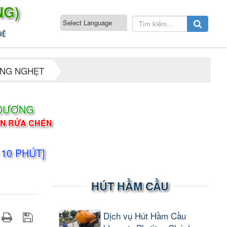
NG)
HỆ
ỐNG NGHẸT
 DƯƠNG
ỒN RỬA CHÉN
 10 PHÚT]
HÚT HẦM CẦU
Dịch vụ Hút Hầm Cầu