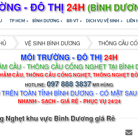
ỜNG - ĐÔ THỊ
24H
(BÌNH DƯƠ
ỆU
TP HCM
▼
BÌNH DƯƠNG
▼
BR-VT
▼
DỊCH VỤ VỆ SINH
▼
LIÊN 
HỦ
VỆ SINH BÌNH DƯƠNG
THÔNG CẦU C
MÔI TRƯỜNG - ĐÔ THỊ
24H
ẦM CẦU - THÔNG CẦU CỐNG NGHẸT TẠI BÌNH
HẦM CẦU, THÔNG CẦU CỐNG NGHẸT, THÔNG NGHẸT B
097 888 3837
HOTLINE:
MR HÙNG
 TRÊN TOÀN TỈNH BÌNH DƯƠNG - CÓ MẶT SAU
NHANH - SẠCH - GIÁ RẺ - PHỤC VỤ 24/24
ng Nghẹt khu vực Bình Dương giá Rẻ