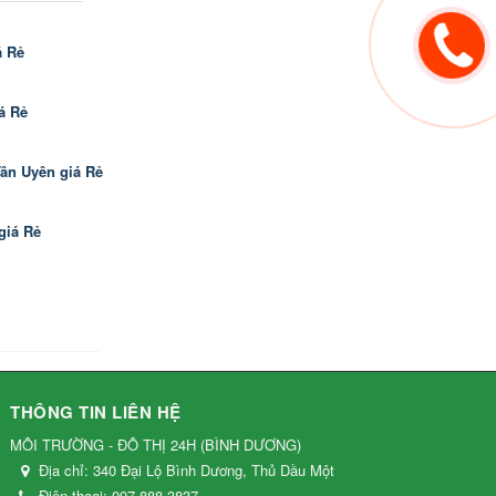
 Rẻ
 Rẻ
n Uyên giá Rẻ
iá Rẻ
THÔNG TIN LIÊN HỆ
MÔI TRƯỜNG - ĐÔ THỊ 24H
(
BÌNH DƯƠNG
)
Địa chỉ:
340 Đại Lộ Bình Dương, Thủ Dầu Một
Điện thoại:
097.888.3837