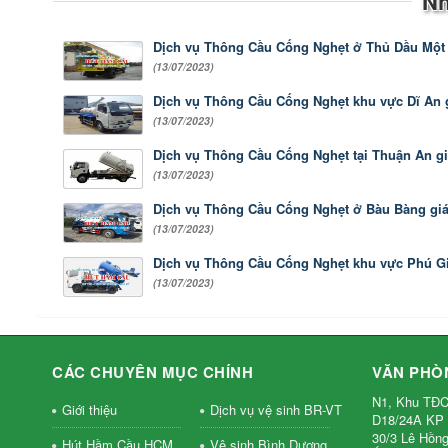
Nh
Dịch vụ Thông Cầu Cống Nghẹt ở Thủ Dầu Một g
(13/07/2023)
Dịch vụ Thông Cầu Cống Nghẹt khu vực Dĩ An gi
(13/07/2023)
Dịch vụ Thông Cầu Cống Nghẹt tại Thuận An gia
(13/07/2023)
Dịch vụ Thông Cầu Cống Nghẹt ở Bàu Bàng giá
(13/07/2023)
Dịch vụ Thông Cầu Cống Nghẹt khu vực Phú Giá
(13/07/2023)
CÁC CHUYÊN MỤC CHÍNH
VĂN PHÒ
N1, Khu TĐC
Giới thiệu
Dịch vụ vệ sinh BR-VT
D18/24A KP 
30/3 Lê Hồng
Hút Hầm Cầu HCM
Vệ sinh Bình Dương