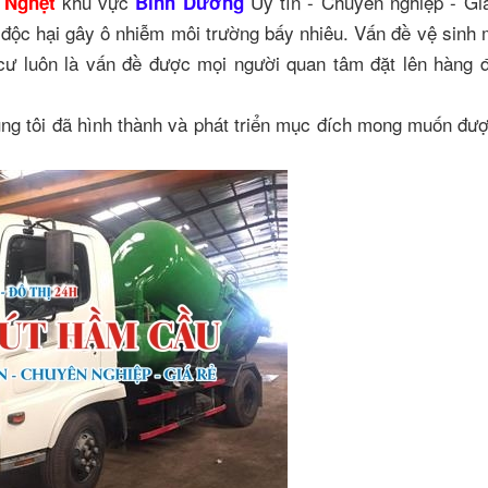
khu vực
Uy tín - Chuyên nghiệp - Gia
 Nghẹt
Bình Dương
g độc hại gây ô nhiễm môi trường bấy nhiêu. Vấn đề vệ sinh 
cư luôn là vấn đề được mọi người quan tâm đặt lên hàng 
ng tôi đã hình thành và phát triển mục đích mong muốn đư