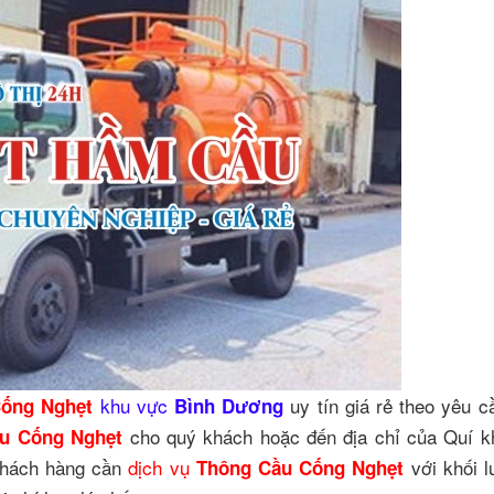
khu vực
uy tín giá rẻ theo yêu 
Cống Nghẹt
Bình Dương
cho quý khách hoặc đến địa chỉ của Quí 
ầu Cống Nghẹt
 khách hàng cần
dịch vụ
với khối 
Thông Cầu Cống Nghẹt