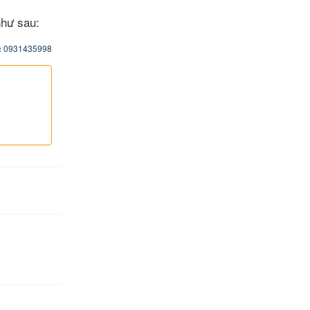
hư sau:
:
0931435998