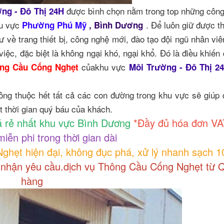
được bình chọn nằm trong top những côn
ng - Đô Thị 24H
hu vực
. Để luôn giữ được t
Phường Phú Mỹ
, Bình Dương
ư về trang thiết bị, công nghệ mới, đào tạo đội ngũ nhân viê
việc, đặc biệt là không ngại khó, ngại khổ. Đó là điều khiến
củakhu vực
ng Cầu Cống Nghẹt
Môi Trường - Đô Thị 2
hông thuộc hết tất cả các con đường trong khu vực sẽ giúp
 thời gian quý báu của khách.
 rẻ nhất khu vực Bình Dương
*Đầy đủ hóa đơn VA
iễn phi trong thời gian dài
hẹt hiện đại, không đục phá, xử lý nhanh sạch 
p nhận yêu cầu.dịch vụ Thông Cầu Cống Nghẹt từ 
hàng