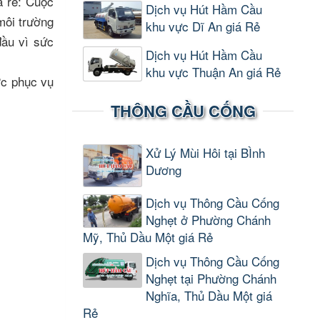
́ rẻ: Cuộc
Dịch vụ Hút Hầm Cầu
môi trường
khu vực Dĩ An giá Rẻ
đầu vì sức
Dịch vụ Hút Hầm Cầu
khu vực Thuận An giá Rẻ
ợc phục vụ
THÔNG CẦU CỐNG
Xử Lý Mùi Hôi tại BÌnh
Dương
Dịch vụ Thông Cầu Cống
Nghẹt ở Phường Chánh
Mỹ, Thủ Dầu Một giá Rẻ
Dịch vụ Thông Cầu Cống
Nghẹt tại Phường Chánh
Nghĩa, Thủ Dầu Một giá
Rẻ