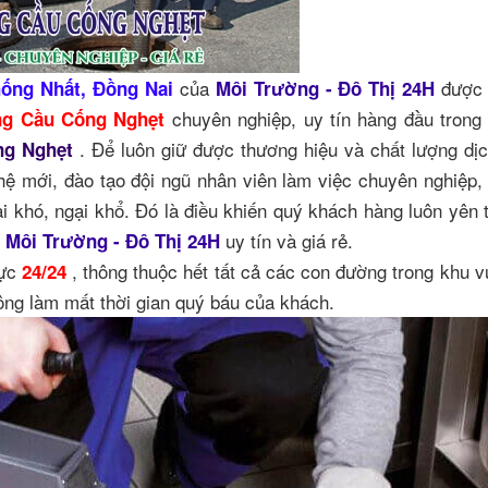
của
được 
ống Nhất, Đồng Nai
Môi Trường - Đô Thị 24H
chuyên nghiệp, uy tín hàng đầu trong
ng Cầu Cống Nghẹt
. Để luôn giữ được thương hiệu và chất lượng dị
ng Nghẹt
ghệ mới, đào tạo đội ngũ nhân viên làm việc chuyên nghiệp, n
ại khó, ngại khổ. Đó là điều khiến quý khách hàng luôn yên 
i
uy tín và giá rẻ.
Môi Trường - Đô Thị 24H
rực
, thông thuộc hết tất cả các con đường trong khu v
24/24
ng làm mất thời gian quý báu của khách.