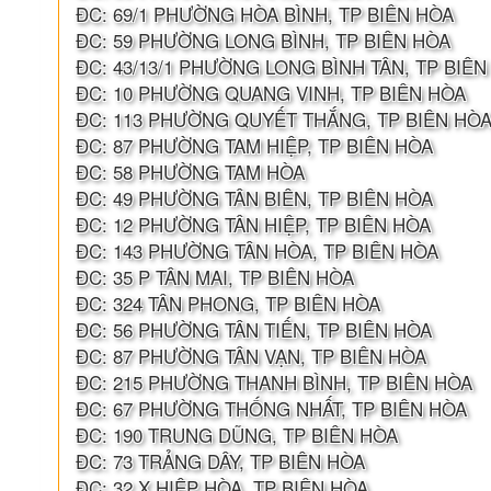
ĐC: 69/1 PHƯỜNG HÒA BÌNH, TP BIÊN HÒA
ĐC: 59 PHƯỜNG LONG BÌNH, TP BIÊN HÒA
ĐC: 43/13/1 PHƯỜNG LONG BÌNH TÂN, TP BIÊN
ĐC: 10 PHƯỜNG QUANG VINH, TP BIÊN HÒA
ĐC: 113 PHƯỜNG QUYẾT THẮNG, TP BIÊN HÒ
ĐC: 87 PHƯỜNG TAM HIỆP, TP BIÊN HÒA
ĐC: 58 PHƯỜNG TAM HÒA
ĐC: 49 PHƯỜNG TÂN BIÊN, TP BIÊN HÒA
ĐC: 12 PHƯỜNG TÂN HIỆP, TP BIÊN HÒA
ĐC: 143 PHƯỜNG TÂN HÒA, TP BIÊN HÒA
ĐC: 35 P TÂN MAI, TP BIÊN HÒA
ĐC: 324 TÂN PHONG, TP BIÊN HÒA
ĐC: 56 PHƯỜNG TÂN TIẾN, TP BIÊN HÒA
ĐC: 87 PHƯỜNG TÂN VẠN, TP BIÊN HÒA
ĐC: 215 PHƯỜNG THANH BÌNH, TP BIÊN HÒA
ĐC: 67 PHƯỜNG THỐNG NHẤT, TP BIÊN HÒA
ĐC: 190 TRUNG DŨNG, TP BIÊN HÒA
ĐC: 73 TRẢNG DÂY, TP BIÊN HÒA
ĐC: 32 X HIỆP HÒA, TP BIÊN HÒA