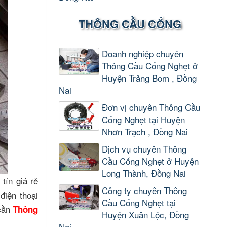
THÔNG CẦU CỐNG
Doanh nghiệp chuyên
Thông Cầu Cống Nghẹt ở
Huyện Trảng Bom , Đồng
Nai
Đơn vị chuyên Thông Cầu
Cống Nghẹt tại Huyện
Nhơn Trạch , Đồng Nai
Dịch vụ chuyên Thông
Cầu Cống Nghẹt ở Huyện
Long Thành, Đồng Nai
́n giá rẻ
Công ty chuyên Thông
điện thoại
Cầu Cống Nghẹt tại
 cần
Thông
Huyện Xuân Lộc, Đồng
Nai