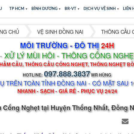
ỆU
TP HCM
▼
BÌNH DƯƠNG
▼
BR-VT
▼
DỊCH VỤ VỆ SINH
▼
LIÊN 
NG CHỦ
VỆ SINH ĐỒNG NAI
THÔNG CẦU 
MÔI TRƯỜNG - ĐÔ THỊ
24H
XỬ LÝ MÙI HÔI - THÔNG CỐNG NGHẸ
-
HẦM CẦU, THÔNG CẦU CỐNG NGHẸT, THÔNG NGHẸT B
097.888.3837
HOTLINE:
MR HÙNG
Ụ TRÊN TOÀN TỈNH ĐỒNG NAI - CÓ MẶT SAU 
NHANH - SẠCH - GIÁ RẺ - PHỤC VỤ 24/24
 Cống Nghẹt tại Huyện Thống Nhất, Đồng N