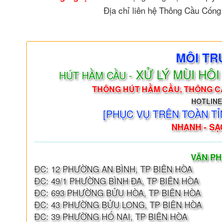
Địa chỉ liên hệ Thông Cầu Cống
MÔI TR
XỬ LÝ MÙI HÔ
HÚT HẦM CẦU -
THÔNG HÚT HẦM CẦU, THÔNG C
HOTLINE
[PHỤC VỤ TRÊN TOÀN TỈ
NHANH - SẠC
VĂN PH
ĐC: 12 PHƯỜNG AN BÌNH, TP BIÊN HÒA
ĐC: 49/1 PHƯỜNG BÌNH ĐA, TP BIÊN HÒA
ĐC: 693 PHƯỜNG BỬU HÒA, TP BIÊN HÒA
ĐC: 43 PHƯỜNG BỬU LONG, TP BIÊN HÒA
ĐC: 39 PHƯỜNG HỐ NAI, TP BIÊN HÒA