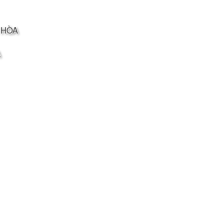
 HÒA
A