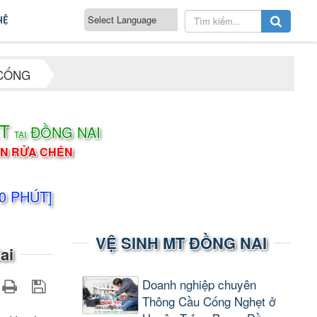
HỆ
CỐNG
T
ĐỒNG NAI
TẠI
ỒN RỬA CHÉN
10 PHÚT]
VỆ SINH MT ĐỒNG NAI
ai
Doanh nghiệp chuyên
Thông Cầu Cống Nghẹt ở