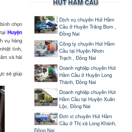
HÚT HẦM CẦU
Dịch vụ chuyên Hút Hầm
bình chọn
Cầu ở Huyện Trảng Bom ,
 tại
Huyện
Đồng Nai
ch vụ hàng
Công ty chuyên Hút Hầm
hiệt tình,
Cầu tại Huyện Nhơn
tâm và hài
Trạch , Đồng Nai
Doanh nghiệp chuyên Hút
ực sẽ giúp
Hầm Cầu ở Huyện Long
Thành, Đồng Nai
Doanh nghiệp chuyên Hút
Hầm Cầu tại Huyện Xuân
Lộc, Đồng Nai
Đơn vị chuyên Hút Hầm
Cầu ở Thị xã Long Khánh,
Đồng Nai