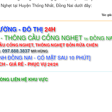
 Nghẹt tại Huyện Thống Nhất, Đồng Nai dưới đây:
Tác giả
ƯỜNG - ĐÔ THỊ
24H
I - THÔNG CẦU CỐNG NGHẸT
ĐỒNG NA
TẠI
ẦU CỐNG NGHẸT, THÔNG NGHẸT BỒN RỬA CHÉN
097.888.3837
:
MR HÙNG
NH ĐỒNG NAI - CÓ MẶT SAU 10 PHÚT]
H - GIÁ RẺ - PHỤC VỤ 24/24
ÒNG LIÊN HỆ KHU VỰC