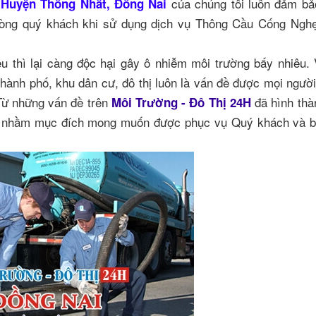
i
của chúng tôi luôn đảm bả
Huyện Thống Nhất, Đồng Nai
 lòng quý khách khi sử dụng dịch vụ Thông Cầu Cống Ngh
êu thì lại càng độc hại gây ô nhiễm môi trường bấy nhiêu.
thành phố, khu dân cư, đô thị luôn là vấn đề được mọi ngườ
 Từ những vấn đề trên
đã hình thà
Môi Trường - Đô Thị 24H
ệp nhầm mục đích mong muốn được phục vụ Quý khách và b