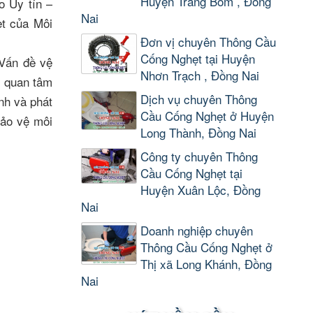
Huyện Trảng Bom , Đồng
o Uy tín –
Nai
ẹt của Môi
Đơn vị chuyên Thông Cầu
Cống Nghẹt tại Huyện
 Vấn đề vệ
Nhơn Trạch , Đồng Nai
i quan tâm
Dịch vụ chuyên Thông
nh và phát
Cầu Cống Nghẹt ở Huyện
ảo vệ môi
Long Thành, Đồng Nai
Công ty chuyên Thông
Cầu Cống Nghẹt tại
Huyện Xuân Lộc, Đồng
Nai
Doanh nghiệp chuyên
Thông Cầu Cống Nghẹt ở
Thị xã Long Khánh, Đồng
Nai