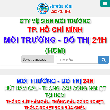
CTY VỆ SINH MÔI TRƯỜNG
TP. HỒ CHÍ MÌNH
MÔI TRƯỜNG - ĐÔ THỊ
24H
(HCM)
MÔI TRƯỜNG - ĐÔ THỊ
24H
HÚT HẦM CẦU - THÔNG CẦU CỐNG NGHẸT
TẠI HCM
THÔNG HÚT HẦM CẦU, THÔNG CẦU CỐNG NGHẸT,
THÔNG NGHẸT BỒN RỬA CHÉN