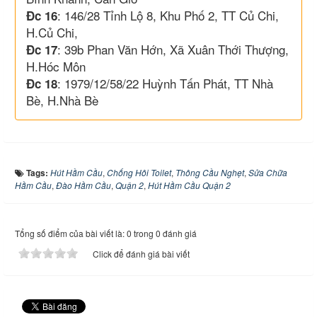
: 146/28 Tỉnh Lộ 8, Khu Phố 2, TT Củ Chi,
Đc 16
H.Củ Chi,
: 39b Phan Văn Hớn, Xã Xuân Thới Thượng,
Đc 17
H.Hóc Môn
: 1979/12/58/22 Huỳnh Tấn Phát, TT Nhà
Đc 18
Bè, H.Nhà Bè
Tags:
Hút Hầm Cầu
,
Chống Hôi Toilet
,
Thông Cầu Nghẹt
,
Sửa Chữa
Hầm Cầu
,
Đào Hầm Cầu
,
Quận 2
,
Hút Hầm Cầu Quận 2
Tổng số điểm của bài viết là: 0 trong 0 đánh giá
Click để đánh giá bài viết