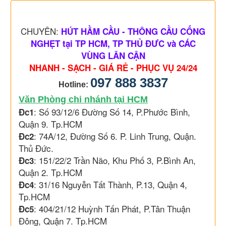
CHUYÊN:
HÚT HẦM CẦU - THÔNG CẦU CỐNG
NGHẸT tại TP HCM, TP THỦ ĐƯC và CÁC
VÙNG LÂN CẬN
NHANH - SẠCH - GIÁ RẺ - PHỤC VỤ 24/24
097 888 3837
Hotline:
Văn Phòng chi nhánh tại HCM
: Số 93/12/6 Đường Số 14, P.Phước Bình,
Đc1
Quận 9. Tp.HCM
: 74A/12, Đường Số 6. P. Linh Trung, Quận.
Đc2
Thủ Đức.
: 151/22/2 Trần Não, Khu Phố 3, P.Bình An,
Đc3
Quận 2. Tp.HCM
: 31/16 Nguyễn Tất Thành, P.13, Quận 4,
Đc4
Tp.HCM
: 404/21/12 Huỳnh Tấn Phát, P.Tân Thuận
Đc5
Đông, Quận 7. Tp.HCM