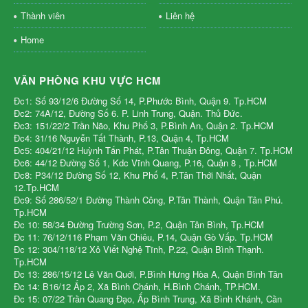
Thành viên
Liên hệ
Home
VĂN PHÒNG KHU VỰC HCM
Đc1: Số 93/12/6 Đường Số 14, P.Phước Bình, Quận 9. Tp.HCM
Đc2: 74A/12, Đường Số 6. P. Linh Trung, Quận. Thủ Đức.
Đc3: 151/22/2 Trần Não, Khu Phố 3, P.Bình An, Quận 2. Tp.HCM
Đc4: 31/16 Nguyễn Tất Thành, P.13, Quận 4, Tp.HCM
Đc5: 404/21/12 Huỳnh Tấn Phát, P.Tân Thuận Đông, Quận 7. Tp.HCM
Đc6: 44/12 Đường Số 1, Kdc Vĩnh Quang, P.16, Quận 8 , Tp.HCM
Đc8: P34/12 Đường Số 12, Khu Phố 4, P.Tân Thới Nhất, Quận
12.Tp.HCM
Đc9: Số 286/52/1 Đường Thành Công, P.Tân Thành, Quận Tân Phú.
Tp.HCM
Đc 10: 58/34 Đường Trường Sơn, P.2, Quận Tân Bình, Tp.HCM
Đc 11: 76/12/116 Phạm Văn Chiêu, P.14, Quận Gò Vấp. Tp.HCM
Đc 12: 304/118/12 Xô Viết Nghệ Tĩnh, P.22, Quận Bình Thạnh.
Tp.HCM
Đc 13: 286/15/12 Lê Văn Quới, P.Bình Hưng Hòa A, Quận Bình Tân
Đc 14: B16/12 Ấp 2, Xã Bình Chánh, H.Bình Chánh, TP.HCM.
Đc 15: 07/22 Trần Quang Đạo, Ấp Bình Trung, Xã Bình Khánh, Cần