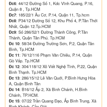
: 44/12 Đường Số 1, Kdc Vĩnh Quang, P.16,
Đc6
Quận 8 , Tp.HCM
: 185/22/1 Âu Cơ, P.14, Quận 11, Tp.hcm
Đc7
: P34/12 Đường Số 12, Khu Phố 4, P.Tân Thới
Đc8
Nhất, Quận 12.Tp.HCM
: Số 286/52/1 Đường Thành Công, P.Tân
Đc9
Thành, Quận Tân Phú. Tp.HCM
: 58/34 Đường Trường Sơn, P.2, Quận Tân
Đc 10
Bình, Tp.HCM
: 76/12/116 Phạm Văn Chiêu, P.14, Quận
Đc 11
Gò Vấp. Tp.HCM
: 304/118/12 Xô Viết Nghệ Tĩnh, P.22, Quận
Đc 12
Bình Thạnh. Tp.HCM
: 286/15/12 Lê Văn Quới, P.Bình Hưng Hòa
Đc 13
A, Quận Bình Tân
: B16/12 Ấp 2, Xã Bình Chánh, H.Bình
Đc 14
Chánh, TP.HCM.
: 07/22 Trần Quang Đạo, Ấp Bình Trung, Xã
Đc 15
Bình Khánh, Cần Giờ