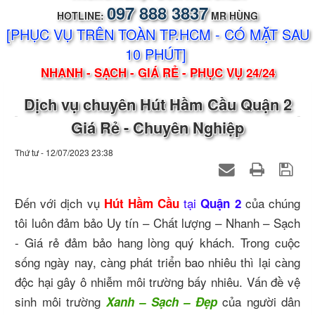
097 888 3837
HOTLINE:
MR HÙNG
[PHỤC VỤ TRÊN TOÀN TP.HCM - CÓ MẶT SAU
10 PHÚT]
NHANH - SẠCH - GIÁ RẺ - PHỤC VỤ 24/24
Dịch vụ chuyên Hút Hầm Cầu Quận 2
Giá Rẻ - Chuyên Nghiệp
Thứ tư - 12/07/2023 23:38
Đến với dịch vụ
tại
của chúng
Hút Hầm Cầu
Quận 2
tôi luôn đảm bảo Uy tín – Chất lượng – Nhanh – Sạch
- Giá rẻ đảm bảo hang lòng quý khách. Trong cuộc
sống ngày nay, càng phát triển bao nhiêu thì lại càng
độc hại gây ô nhiễm môi trường bấy nhiêu. Vấn đề vệ
sinh môi trường
của người dân
Xanh – Sạch – Đẹp