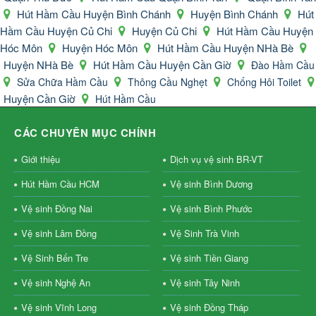
Hút Hầm Cầu Huyện Bình Chánh
Huyện Bình Chánh
Hút
Hầm Cầu Huyện Củ Chi
Huyện Củ Chi
Hút Hầm Cầu Huyện
Hóc Môn
Huyện Hóc Môn
Hút Hầm Cầu Huyện NHà Bè
Huyện NHà Bè
Hút Hầm Cầu Huyện Cần Giờ
Đào Hầm Cầu
Sửa Chữa Hầm Cầu
Thông Cầu Nghẹt
Chống Hôi Toilet
Huyện Cần Giờ
Hút Hầm Cầu
CÁC CHUYÊN MỤC CHÍNH
Giới thiệu
Dịch vụ vệ sinh BR-VT
Hút Hầm Cầu HCM
Vệ sinh Bình Dương
Vệ sinh Đồng Nai
Vệ sinh Bình Phước
Vệ sinh Lâm Đồng
Vệ Sinh Trà Vinh
Vệ Sinh Bến Tre
Vệ sinh Tiền Giang
Vệ sinh Nghệ An
Vệ sinh Tây Ninh
Vệ sinh Vĩnh Long
Vệ sinh Đồng Tháp