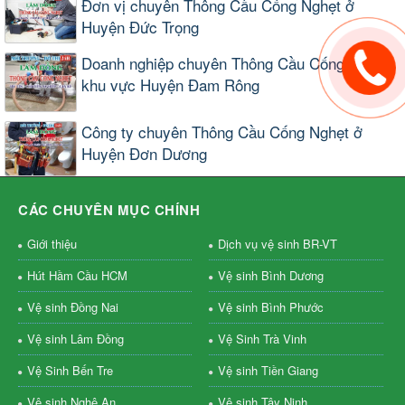
Đơn vị chuyên Thông Cầu Cống Nghẹt ở
Huyện Đức Trọng
Doanh nghiệp chuyên Thông Cầu Cống Nghẹt
khu vực Huyện Đam Rông
Công ty chuyên Thông Cầu Cống Nghẹt ở
Huyện Đơn Dương
CÁC CHUYÊN MỤC CHÍNH
Giới thiệu
Dịch vụ vệ sinh BR-VT
Hút Hầm Cầu HCM
Vệ sinh Bình Dương
Vệ sinh Đồng Nai
Vệ sinh Bình Phước
Vệ sinh Lâm Đồng
Vệ Sinh Trà Vinh
Vệ Sinh Bến Tre
Vệ sinh Tiền Giang
Vệ sinh Nghệ An
Vệ sinh Tây Ninh