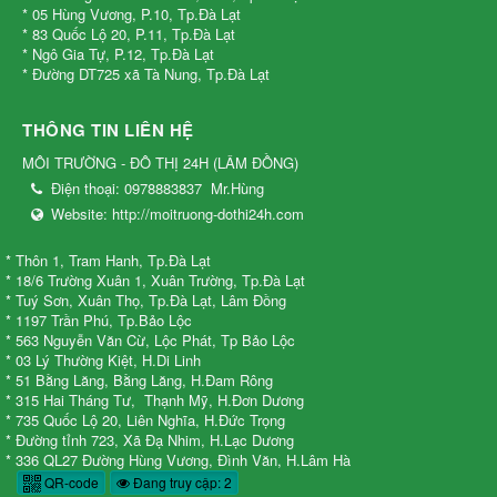
* 05 Hùng Vương, P.10, Tp.Đà Lạt
* 83 Quốc Lộ 20, P.11, Tp.Đà Lạt
* Ngô Gia Tự, P.12, Tp.Đà Lạt
* Đường DT725 xã Tà Nung, Tp.Đà Lạt
THÔNG TIN LIÊN HỆ
MÔI TRƯỜNG - ĐÔ THỊ 24H
(
LÂM ĐỒNG
)
Điện thoại:
0978883837
Mr.Hùng
Website:
http://moitruong-dothi24h.com
* Thôn 1, Tram Hanh, Tp.Đà Lạt
* 18/6 Trường Xuân 1, Xuân Trường, Tp.Đà Lạt
* Tuý Sơn, Xuân Thọ, Tp.Đà Lạt, Lâm Đồng
* 1197 Trần Phú, Tp.Bảo Lộc
* 563 Nguyễn Văn Cừ, Lộc Phát, Tp Bảo Lộc
* 03 Lý Thường Kiệt, H.Di Linh
* 51 Bằng Lăng, Bằng Lăng, H.Đam Rông
* 315 Hai Tháng Tư, Thạnh Mỹ, H.Đơn Dương
* 735 Quốc Lộ 20, Liên Nghĩa, H.Đức Trọng
* Đường tỉnh 723, Xã Đạ Nhim, H.Lạc Dương
* 336 QL27 Đường Hùng Vương, Đình Văn, H.Lâm Hà
QR-code
Đang truy cập: 2