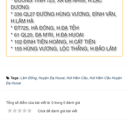
DƯƠNG
* 336 QL27 ĐƯỜNG HÙNG VƯƠNG, ĐÌNH VĂN,
H.LÂM HÀ
* ĐT725, HÀ ĐÔNG, H.ĐẠ TẺH
* 61 QL20, ĐẠ M’RI, H.ĐẠ HUOAI
* 102 ĐINH TIÊN HOÀNG, H.CÁT TIÊN
* 155 HÙNG VƯƠNG, LỘC THẮNG, H.BẢO LÂM
Tags:
Lâm Đồng
,
Huyện Đạ Huoai
,
Hút Hầm Cầu
,
Hút Hầm Cầu Huyện
Đạ Huoai
Tổng số điểm của bài viết là: 0 trong 0 đánh giá
Click để đánh giá bài viết