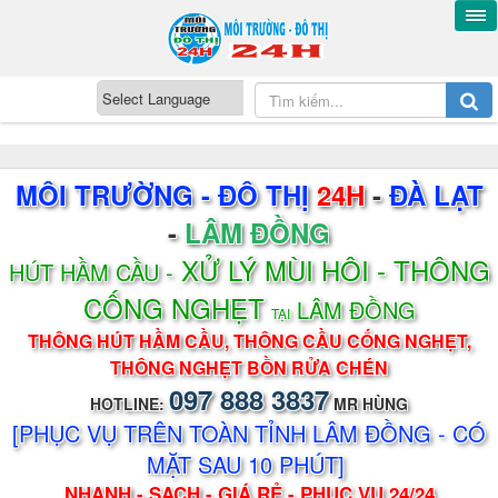
MÔI TRƯỜNG - ĐÔ THỊ
24H
-
ĐÀ LẠT
-
LÂM ĐỒNG
XỬ LÝ MÙI HÔI - THÔNG
HÚT HẦM CẦU -
CỐNG NGHẸT
LÂM ĐỒNG
TẠI
THÔNG HÚT HẦM CẦU, THÔNG CẦU CỐNG NGHẸT,
THÔNG NGHẸT BỒN RỬA CHÉN
097 888 3837
HOTLINE:
MR HÙNG
[PHỤC VỤ TRÊN TOÀN TỈNH LÂM ĐỒNG - CÓ
MẶT SAU 10 PHÚT]
NHANH - SẠCH - GIÁ RẺ - PHỤC VỤ 24/24