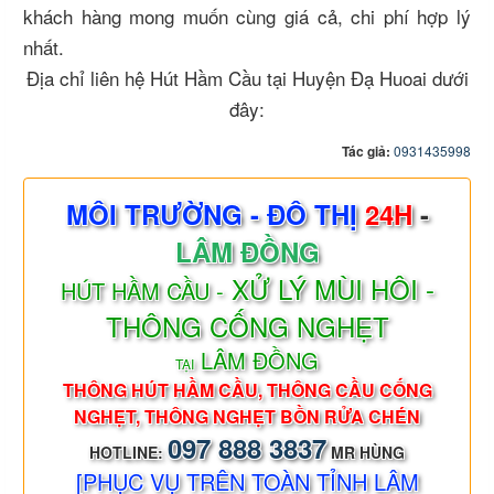
khách hàng mong muốn cùng giá cả, chi phí hợp lý
nhất.
Địa chỉ liên hệ Hút Hầm Cầu tại Huyện Đạ Huoai dưới
đây:
Tác giả:
0931435998
MÔI TRƯỜNG - ĐÔ THỊ
24H
-
LÂM ĐỒNG
XỬ LÝ MÙI HÔI -
HÚT HẦM CẦU -
THÔNG CỐNG NGHẸT
LÂM ĐỒNG
TẠI
THÔNG HÚT HẦM CẦU, THÔNG CẦU CỐNG
NGHẸT, THÔNG NGHẸT BỒN RỬA CHÉN
097 888 3837
HOTLINE:
MR HÙNG
[PHỤC VỤ TRÊN TOÀN TỈNH LÂM