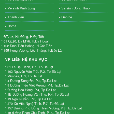
Vệ sinh Vĩnh Long
Vệ sinh Đồng Tháp
Thành viên
Liên hệ
Home
* ĐT725, Hà Đông, H.Đạ Tẻh
* 61 QL20, Đạ M’Ri, H.Đạ Huoai
* 102 Đinh Tiên Hoàng, H.Cát Tiên
* 155 Hùng Vương, Lộc Thắng, H.Bảo Lâm
VP LIÊN HỆ KHU VỰC
* 01 Lê Đại Hành, P.1, Tp.Đà Lạt
* 103 Nguyễn Văn Trỗi, P.2, Tp.Đà Lạt
* Mimosa, P.3, Tp.Đà Lạt
* 4 Đường Đống Đa, P.3, Tp.Đà Lạt
* 9 Đường Triệu Việt Vương, P.4, Tp.Đà Lạt
* Đường Hoa Hồng, P.4, Tp.Đà Lạt
* 1B Đường Hoàng Văn Thụ, P.4, Tp.Đà Lạt
* 19 Ngô Quyền, P.6, Tp.Đà Lạt
* 370 Xô Viết Nghệ Tĩnh, P.7, Tp.Đà Lạt
* 157 Đường Phù Đổng Thiên Vương, P.8, Tp.Đà Lạt
* 18 đường Phan Chu Trinh, P.09, Tp.Đà Lạt