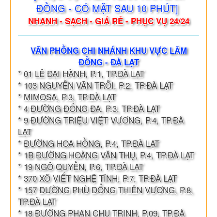
ĐỒNG - CÓ MẶT SAU 10 PHÚT]
NHANH - SẠCH - GIÁ RẺ - PHỤC VỤ 24/24
VĂN PHỒNG CHI NHÁNH KHU VỰC LÂM
ĐỒNG - ĐÀ LẠT
* 01 LÊ ĐẠI HÀNH, P.1, TP.ĐÀ LẠT
* 103 NGUYỄN VĂN TRỖI, P.2, TP.ĐÀ LẠT
* MIMOSA, P.3, TP.ĐÀ LẠT
* 4 ĐƯỜNG ĐỐNG ĐA, P.3, TP.ĐÀ LẠT
* 9 ĐƯỜNG TRIỆU VIỆT VƯƠNG, P.4, TP.ĐÀ
LẠT
* ĐƯỜNG HOA HỒNG, P.4, TP.ĐÀ LẠT
* 1B ĐƯỜNG HOÀNG VĂN THỤ, P.4, TP.ĐÀ LẠT
* 19 NGÔ QUYỀN, P.6, TP.ĐÀ LẠT
* 370 XÔ VIẾT NGHỆ TĨNH, P.7, TP.ĐÀ LẠT
* 157 ĐƯỜNG PHÙ ĐỔNG THIÊN VƯƠNG, P.8,
TP.ĐÀ LẠT
* 18 ĐƯỜNG PHAN CHU TRINH, P.09, TP.ĐÀ