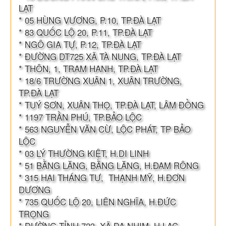
LẠT
* 05 HÙNG VƯƠNG, P.10, TP.ĐÀ LẠT
* 83 QUỐC LỘ 20, P.11, TP.ĐÀ LẠT
* NGÔ GIA TỰ, P.12, TP.ĐÀ LẠT
* ĐƯỜNG DT725 XÃ TÀ NUNG, TP.ĐÀ LẠT
* THÔN, 1, TRAM HANH, TP.ĐÀ LẠT
* 18/6 TRƯỜNG XUÂN 1, XUÂN TRƯỜNG,
TP.ĐÀ LẠT
* TUÝ SƠN, XUÂN THỌ, TP.ĐÀ LẠT, LÂM ĐỒNG
* 1197 TRẦN PHÚ, TP.BẢO LỘC
* 563 NGUYỄN VĂN CỪ, LỘC PHÁT, TP BẢO
LỘC
* 03 LÝ THƯỜNG KIỆT, H.DI LINH
* 51 BẰNG LĂNG, BẰNG LĂNG, H.ĐAM RÔNG
* 315 HAI THÁNG TƯ, THẠNH MỸ, H.ĐƠN
DƯƠNG
* 735 QUỐC LỘ 20, LIÊN NGHĨA, H.ĐỨC
TRỌNG
* ĐƯỜNG TỈNH 723, XÃ ĐẠ NHIM, H.LẠC