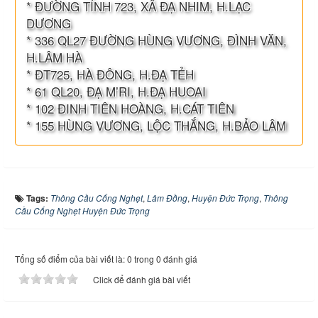
* ĐƯỜNG TỈNH 723, XÃ ĐẠ NHIM, H.LẠC
DƯƠNG
* 336 QL27 ĐƯỜNG HÙNG VƯƠNG, ĐÌNH VĂN,
H.LÂM HÀ
* ĐT725, HÀ ĐÔNG, H.ĐẠ TẺH
* 61 QL20, ĐẠ M’RI, H.ĐẠ HUOAI
* 102 ĐINH TIÊN HOÀNG, H.CÁT TIÊN
* 155 HÙNG VƯƠNG, LỘC THẮNG, H.BẢO LÂM
Tags:
Thông Cầu Cống Nghẹt
,
Lâm Đồng
,
Huyện Đức Trọng
,
Thông
Cầu Cống Nghẹt Huyện Đức Trọng
Tổng số điểm của bài viết là: 0 trong 0 đánh giá
Click để đánh giá bài viết