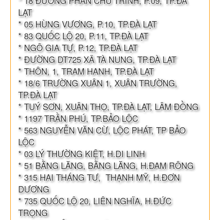
* 18 ĐƯỜNG PHAN CHU TRINH, P.09, TP.ĐÀ
LẠT
* 05 HÙNG VƯƠNG, P.10, TP.ĐÀ LẠT
* 83 QUỐC LỘ 20, P.11, TP.ĐÀ LẠT
* NGÔ GIA TỰ, P.12, TP.ĐÀ LẠT
* ĐƯỜNG DT725 XÃ TÀ NUNG, TP.ĐÀ LẠT
* THÔN, 1, TRAM HANH, TP.ĐÀ LẠT
* 18/6 TRƯỜNG XUÂN 1, XUÂN TRƯỜNG,
TP.ĐÀ LẠT
* TUÝ SƠN, XUÂN THỌ, TP.ĐÀ LẠT, LÂM ĐỒNG
* 1197 TRẦN PHÚ, TP.BẢO LỘC
* 563 NGUYỄN VĂN CỪ, LỘC PHÁT, TP BẢO
LỘC
* 03 LÝ THƯỜNG KIỆT, H.DI LINH
* 51 BẰNG LĂNG, BẰNG LĂNG, H.ĐAM RÔNG
* 315 HAI THÁNG TƯ, THẠNH MỸ, H.ĐƠN
DƯƠNG
* 735 QUỐC LỘ 20, LIÊN NGHĨA, H.ĐỨC
TRỌNG