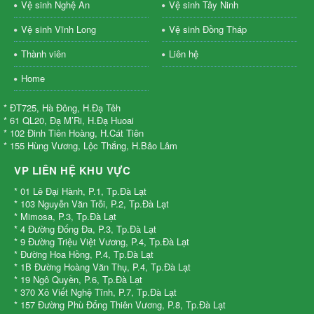
Vệ sinh Nghệ An
Vệ sinh Tây Ninh
Vệ sinh Vĩnh Long
Vệ sinh Đồng Tháp
Thành viên
Liên hệ
Home
* ĐT725, Hà Đông, H.Đạ Tẻh
* 61 QL20, Đạ M’Ri, H.Đạ Huoai
* 102 Đinh Tiên Hoàng, H.Cát Tiên
* 155 Hùng Vương, Lộc Thắng, H.Bảo Lâm
VP LIÊN HỆ KHU VỰC
* 01 Lê Đại Hành, P.1, Tp.Đà Lạt
* 103 Nguyễn Văn Trỗi, P.2, Tp.Đà Lạt
* Mimosa, P.3, Tp.Đà Lạt
* 4 Đường Đống Đa, P.3, Tp.Đà Lạt
* 9 Đường Triệu Việt Vương, P.4, Tp.Đà Lạt
* Đường Hoa Hồng, P.4, Tp.Đà Lạt
* 1B Đường Hoàng Văn Thụ, P.4, Tp.Đà Lạt
* 19 Ngô Quyền, P.6, Tp.Đà Lạt
* 370 Xô Viết Nghệ Tĩnh, P.7, Tp.Đà Lạt
* 157 Đường Phù Đổng Thiên Vương, P.8, Tp.Đà Lạt