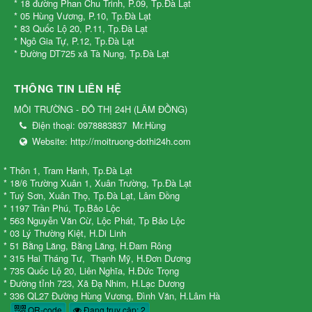
* 18 đường Phan Chu Trinh, P.09, Tp.Đà Lạt
* 05 Hùng Vương, P.10, Tp.Đà Lạt
* 83 Quốc Lộ 20, P.11, Tp.Đà Lạt
* Ngô Gia Tự, P.12, Tp.Đà Lạt
* Đường DT725 xã Tà Nung, Tp.Đà Lạt
THÔNG TIN LIÊN HỆ
MÔI TRƯỜNG - ĐÔ THỊ 24H
(
LÂM ĐỒNG
)
Điện thoại:
0978883837
Mr.Hùng
Website:
http://moitruong-dothi24h.com
* Thôn 1, Tram Hanh, Tp.Đà Lạt
* 18/6 Trường Xuân 1, Xuân Trường, Tp.Đà Lạt
* Tuý Sơn, Xuân Thọ, Tp.Đà Lạt, Lâm Đồng
* 1197 Trần Phú, Tp.Bảo Lộc
* 563 Nguyễn Văn Cừ, Lộc Phát, Tp Bảo Lộc
* 03 Lý Thường Kiệt, H.Di Linh
* 51 Bằng Lăng, Bằng Lăng, H.Đam Rông
* 315 Hai Tháng Tư, Thạnh Mỹ, H.Đơn Dương
* 735 Quốc Lộ 20, Liên Nghĩa, H.Đức Trọng
* Đường tỉnh 723, Xã Đạ Nhim, H.Lạc Dương
* 336 QL27 Đường Hùng Vương, Đình Văn, H.Lâm Hà
QR-code
Đang truy cập: 2