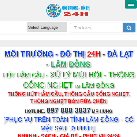
MÔI TRƯỜNG - ĐÔ THỊ
24H
-
ĐÀ LẠT
-
LÂM ĐỒNG
XỬ LÝ MÙI HÔI - THÔNG
HÚT HẦM CẦU -
CỐNG NGHẸT
LÂM ĐỒNG
TẠI
THÔNG HÚT HẦM CẦU, THÔNG CẦU CỐNG NGHẸT,
THÔNG NGHẸT BỒN RỬA CHÉN
097 888 3837
HOTLINE:
MR HÙNG
[PHỤC VỤ TRÊN TOÀN TỈNH LÂM ĐỒNG - CÓ
MẶT SAU 10 PHÚT]
NHANH - SẠCH - GIÁ RẺ - PHỤC VỤ 24/24