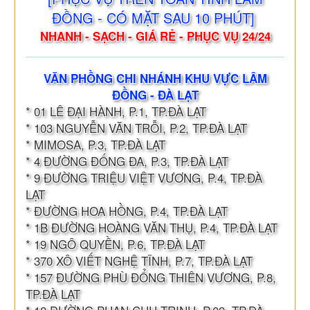
ĐỒNG - CÓ MẶT SAU 10 PHÚT]
NHANH - SẠCH - GIÁ RẺ - PHỤC VỤ 24/24
VĂN PHỒNG CHI NHÁNH KHU VỰC LÂM
ĐỒNG - ĐÀ LẠT
* 01 LÊ ĐẠI HÀNH, P.1, TP.ĐÀ LẠT
* 103 NGUYỄN VĂN TRỖI, P.2, TP.ĐÀ LẠT
* MIMOSA, P.3, TP.ĐÀ LẠT
* 4 ĐƯỜNG ĐỐNG ĐA, P.3, TP.ĐÀ LẠT
* 9 ĐƯỜNG TRIỆU VIỆT VƯƠNG, P.4, TP.ĐÀ
LẠT
* ĐƯỜNG HOA HỒNG, P.4, TP.ĐÀ LẠT
* 1B ĐƯỜNG HOÀNG VĂN THỤ, P.4, TP.ĐÀ LẠT
* 19 NGÔ QUYỀN, P.6, TP.ĐÀ LẠT
* 370 XÔ VIẾT NGHỆ TĨNH, P.7, TP.ĐÀ LẠT
* 157 ĐƯỜNG PHÙ ĐỔNG THIÊN VƯƠNG, P.8,
TP.ĐÀ LẠT