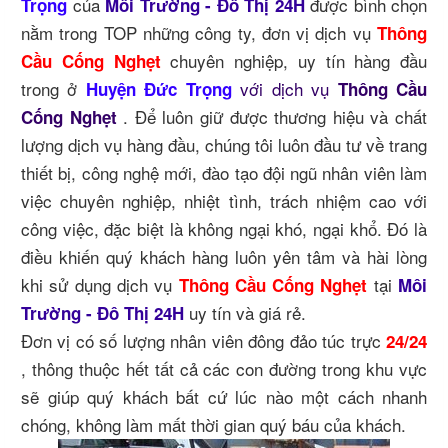
của
được bình chọn
Trọng
Môi Trường - Đô Thị 24H
nằm trong TOP những công ty, đơn vị dịch vụ
Thông
chuyên nghiệp, uy tín hàng đầu
Cầu Cống Nghẹt
trong ở
với dịch vụ
Huyện Đức Trọng
Thông Cầu
. Để luôn giữ được thương hiệu và chất
Cống Nghẹt
lượng dịch vụ hàng đầu, chúng tôi luôn đầu tư về trang
thiết bị, công nghệ mới, đào tạo đội ngũ nhân viên làm
việc chuyên nghiệp, nhiệt tình, trách nhiệm cao với
công việc, đặc biệt là không ngại khó, ngại khổ. Đó là
điều khiến quý khách hàng luôn yên tâm và hài lòng
khi sử dụng dịch vụ
tại
Thông Cầu Cống Nghẹt
Môi
uy tín và giá rẻ.
Trường - Đô Thị 24H
Đơn vị có số lượng nhân viên đông đảo túc trực
24/24
, thông thuộc hết tất cả các con đường trong khu vực
sẽ giúp quý khách bất cứ lúc nào một cách nhanh
chóng, không làm mất thời gian quý báu của khách.