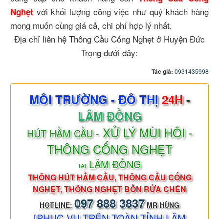
với khối lượng công việc như quý khách hàng
Nghẹt
mong muốn cùng giá cả, chi phí hợp lý nhất.
Địa chỉ liên hệ Thông Cầu Cống Nghẹt ở Huyện Đức
Trọng dưới đây:
Tác giả:
0931435998
MÔI TRƯỜNG - ĐÔ THỊ
24H
-
LÂM ĐỒNG
XỬ LÝ MÙI HÔI -
HÚT HẦM CẦU -
THÔNG CỐNG NGHẸT
LÂM ĐỒNG
TẠI
THÔNG HÚT HẦM CẦU, THÔNG CẦU CỐNG
NGHẸT, THÔNG NGHẸT BỒN RỬA CHÉN
097 888 3837
HOTLINE:
MR HÙNG
[PHỤC VỤ TRÊN TOÀN TỈNH LÂM