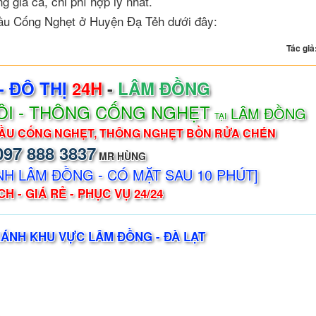
giá cả, chi phí hợp lý nhất.
Cầu Cống Nghẹt ở Huyện Đạ Tẻh dưới đây:
Tác giả
- ĐÔ THỊ
24H
-
LÂM ĐỒNG
HÔI - THÔNG CỐNG NGHẸT
LÂM ĐỒNG
TẠI
ẦU CỐNG NGHẸT, THÔNG NGHẸT BỒN RỬA CHÉN
097 888 3837
MR HÙNG
NH LÂM ĐỒNG - CÓ MẶT SAU 10 PHÚT]
H - GIÁ RẺ - PHỤC VỤ 24/24
ÁNH KHU VỰC LÂM ĐỒNG - ĐÀ LẠT