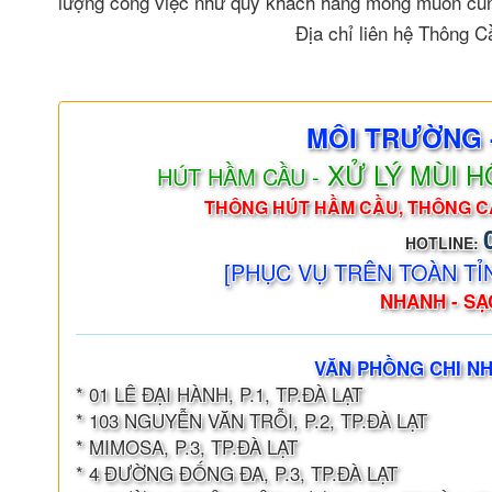
lượng công việc như quý khách hàng mong muốn cùng 
Địa chỉ liên hệ Thông 
MÔI TRƯỜNG 
XỬ LÝ MÙI 
HÚT HẦM CẦU -
THÔNG HÚT HẦM CẦU, THÔNG C
HOTLINE:
[PHỤC VỤ TRÊN TOÀN TỈ
NHANH - SẠC
VĂN PHỒNG CHI NH
* 01 LÊ ĐẠI HÀNH, P.1, TP.ĐÀ LẠT
* 103 NGUYỄN VĂN TRỖI, P.2, TP.ĐÀ LẠT
* MIMOSA, P.3, TP.ĐÀ LẠT
* 4 ĐƯỜNG ĐỐNG ĐA, P.3, TP.ĐÀ LẠT