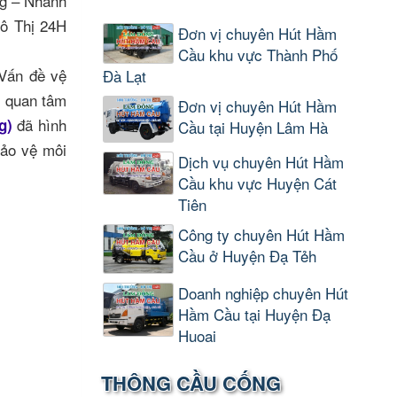
ng – Nhanh
Đô Thị 24H
Đơn vị chuyên Hút Hầm
Cầu khu vực Thành Phố
 Vấn đề vệ
Đà Lạt
i quan tâm
Đơn vị chuyên Hút Hầm
đã hình
g)
Cầu tại Huyện Lâm Hà
ảo vệ môi
Dịch vụ chuyên Hút Hầm
Cầu khu vực Huyện Cát
Tiên
Công ty chuyên Hút Hầm
Cầu ở Huyện Đạ Tẻh
Doanh nghiệp chuyên Hút
Hầm Cầu tại Huyện Đạ
Huoai
THÔNG CẦU CỐNG