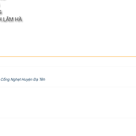
G
H.LÂM HÀ
 Cống Nghẹt Huyện Đạ Tẻh