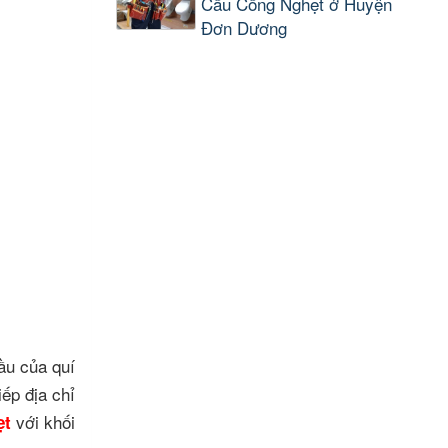
Cầu Cống Nghẹt ở Huyện
Đơn Dương
cầu của quí
ếp địa chỉ
với khối
ẹt