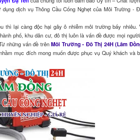
của chúng tôi luôn đảm bảo Uy tín – Chất lượ
uyện Đạ Tẻh
 sử dụng dịch vụ Thông Cầu Cống Nghẹt của Môi Trường - 
êu thì lại càng độc hại gây ô nhiễm môi trường bấy nhiêu.
thành phố, khu dân cư, đô thị luôn là vấn đề được mọi ngườ
. Từ những vấn đề trên
Môi Trường - Đô Thị 24H (Lâm Đồn
ẹt nhầm mục đích mong muốn được phục vụ Quý khách và b