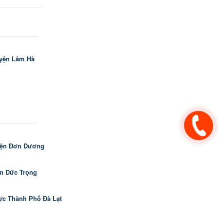
uyện Lâm Hà
yện Đơn Dương
n Đức Trọng
ực Thành Phố Đà Lạt