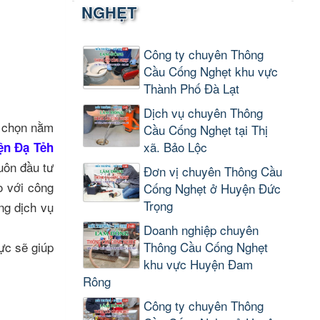
NGHẸT
Công ty chuyên Thông
Cầu Cống Nghẹt khu vực
Thành Phố Đà Lạt
Dịch vụ chuyên Thông
 chọn nằm
Cầu Cống Nghẹt tại Thị
xã. Bảo Lộc
ện Đạ Tẻh
uôn đầu tư
Đơn vị chuyên Thông Cầu
o với công
Cống Nghẹt ở Huyện Đức
Trọng
ng dịch vụ
Doanh nghiệp chuyên
ực sẽ giúp
Thông Cầu Cống Nghẹt
khu vực Huyện Đam
Rông
Công ty chuyên Thông