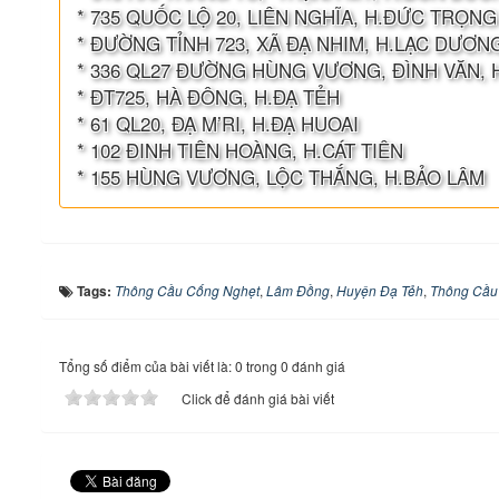
* 735 QUỐC LỘ 20, LIÊN NGHĨA, H.ĐỨC TRỌNG
* ĐƯỜNG TỈNH 723, XÃ ĐẠ NHIM, H.LẠC DƯƠN
* 336 QL27 ĐƯỜNG HÙNG VƯƠNG, ĐÌNH VĂN, 
* ĐT725, HÀ ĐÔNG, H.ĐẠ TẺH
* 61 QL20, ĐẠ M’RI, H.ĐẠ HUOAI
* 102 ĐINH TIÊN HOÀNG, H.CÁT TIÊN
* 155 HÙNG VƯƠNG, LỘC THẮNG, H.BẢO LÂM
Tags:
Thông Cầu Cống Nghẹt
,
Lâm Đồng
,
Huyện Đạ Tẻh
,
Thông Cầu
Tổng số điểm của bài viết là: 0 trong 0 đánh giá
Click để đánh giá bài viết