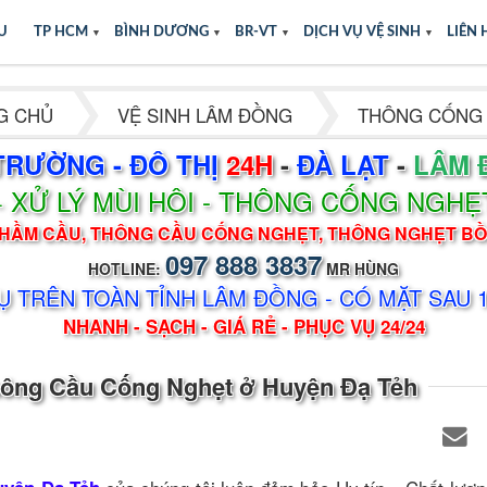
ỆU
TP HCM
▼
BÌNH DƯƠNG
▼
BR-VT
▼
DỊCH VỤ VỆ SINH
▼
LIÊN 
G CHỦ
VỆ SINH LÂM ĐỒNG
THÔNG CỐNG
TRƯỜNG - ĐÔ THỊ
24H
-
ĐÀ LẠT
-
LÂM 
XỬ LÝ MÙI HÔI - THÔNG CỐNG NGHẸ
-
HẦM CẦU, THÔNG CẦU CỐNG NGHẸT, THÔNG NGHẸT B
097 888 3837
HOTLINE:
MR HÙNG
Ụ TRÊN TOÀN TỈNH LÂM ĐỒNG - CÓ MẶT SAU 
NHANH - SẠCH - GIÁ RẺ - PHỤC VỤ 24/24
ông Cầu Cống Nghẹt ở Huyện Đạ Tẻh