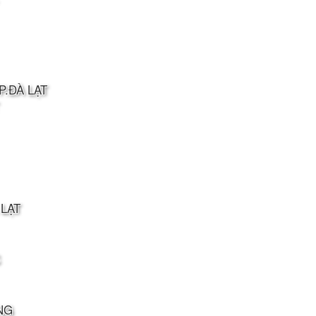
P.ĐÀ LẠT
 LẠT
NG