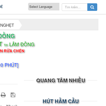
HỆ
 NGHẸT
ĐỒNG
T
LÂM ĐỒNG
TẠI
ỒN RỬA CHÉN
10 PHÚT]
QUANG TÂM NHIỀU
HÚT HẦM CẦU