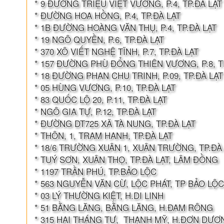
* 9 ĐƯỜNG TRIỆU VIỆT VƯƠNG, P.4, TP.ĐÀ LẠT
* ĐƯỜNG HOA HỒNG, P.4, TP.ĐÀ LẠT
* 1B ĐƯỜNG HOÀNG VĂN THỤ, P.4, TP.ĐÀ LẠT
* 19 NGÔ QUYỀN, P.6, TP.ĐÀ LẠT
* 370 XÔ VIẾT NGHỆ TĨNH, P.7, TP.ĐÀ LẠT
* 157 ĐƯỜNG PHÙ ĐỔNG THIÊN VƯƠNG, P.8, T
* 18 ĐƯỜNG PHAN CHU TRINH, P.09, TP.ĐÀ LẠT
* 05 HÙNG VƯƠNG, P.10, TP.ĐÀ LẠT
* 83 QUỐC LỘ 20, P.11, TP.ĐÀ LẠT
* NGÔ GIA TỰ, P.12, TP.ĐÀ LẠT
* ĐƯỜNG DT725 XÃ TÀ NUNG, TP.ĐÀ LẠT
* THÔN, 1, TRAM HANH, TP.ĐÀ LẠT
* 18/6 TRƯỜNG XUÂN 1, XUÂN TRƯỜNG, TP.ĐÀ
* TUÝ SƠN, XUÂN THỌ, TP.ĐÀ LẠT, LÂM ĐỒNG
* 1197 TRẦN PHÚ, TP.BẢO LỘC
* 563 NGUYỄN VĂN CỪ, LỘC PHÁT, TP BẢO LỘC
* 03 LÝ THƯỜNG KIỆT, H.DI LINH
* 51 BẰNG LĂNG, BẰNG LĂNG, H.ĐAM RÔNG
* 315 HAI THÁNG TƯ, THẠNH MỸ, H.ĐƠN DƯƠ